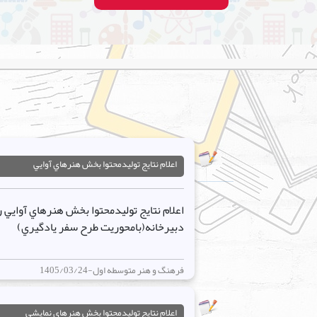
اعلام نتايج توليدمحتوا بخش هنرهاي آوايي
دبيرخانه(بامحوريت طرح سفر يادگيري)
فرهنگ و هنر متوسطه اول-1405/03/24
اعلام نتايج توليدمحتوا بخش هنرهاي نمايشي