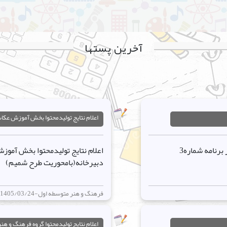
آخرین پستها
اعلام نتايج توليدمحتوا بخش آموزش عکا
اعلام نتايج توليدمحتوا بخش هنرهاي آوايي ر برنامه شماره3
دبيرخانه(بامحوريت طرح شميم)
فرهنگ و هنر متوسطه اول-1405/03/24
اعلام نتايج توليدمحتوا گروه فرهنگ و هنر