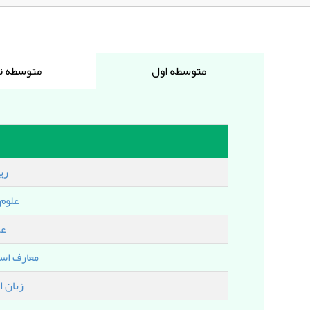
ري
علوم
عر
معارف اسل
زبان 