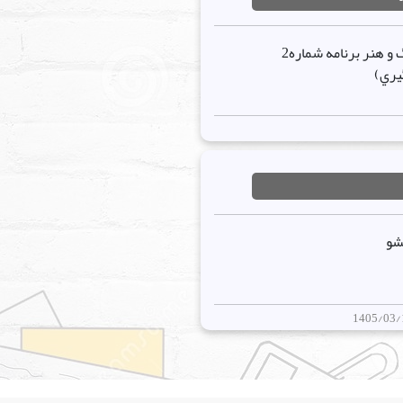
اعلام نتايج توليدمحتوا گروه فرهنگ و هنر برنامه شماره2
يري)
شو