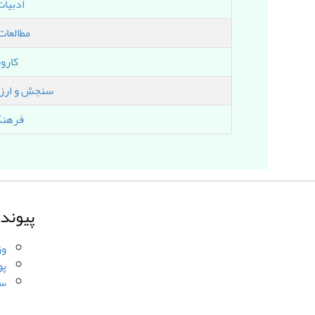
ادبيا
مطالعات
کارو
سنجش و ارزش
فرهنگ
پیوند
وز
پو
سا