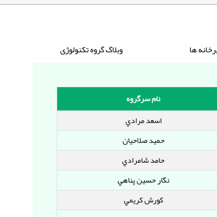
نام سرگروه
اسعد مرادي
حميد صلاحيان
حامد شامرادي
نگار حسين پناهي
کورش کريمي