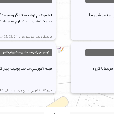
اعلام نتايج توليدمحتوا بخش هنرهاي نمايشي برنامه شماره 1
دبيرخانه(بامحوريت طرح سفر يادگ
فرهنگ و هنر متوسطه اول-1405/03/24
فيلم آموزشي ساخت يونيت چهار کشو
رتبط با گروه
فيلم آموزشي ساخت يونيت چهار ک
دبيرخانه کشوري صنايع چوب و مبلمان-1405/03/17