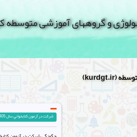
نولوژی و گروههای آموزشی متوسطه 
kurdgt.i)
شرکت در آزمون کتابخواني سال 1405-1404
چگونگي شرکت در آزمون کتابخواني سا